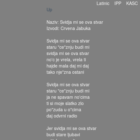
Latinic
IPP
KASC
Up
Naziv: Svidja mi se ova stvar
Izvodi: Crvena Jabuka
Svidja mi se ova stvar
staru "ce"znju budi mi
svidja mi se ova stvar
no'c je vrela, vrela ti
hajde mala daj mi daj
tako nje"zna ostani
Svidja mi se ova stvar
staru "ce"znju budi mi
ja ne spavam no'cima
ti si moje slatko zlo
po"zuda u o"cima
daj odvrni radio
Jer svidja mi se ova stvar
budi stare ljubavi