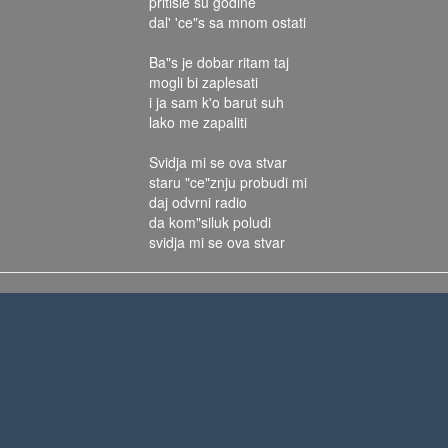
pritisle su godine
dal' 'ce"s sa mnom ostati
Ba"s je dobar ritam taj
mogli bi zaplesati
i ja sam k'o barut suh
lako me zapaliti
Svidja mi se ova stvar
staru "ce"znju probudi mi
daj odvrni radio
da kom"siluk poludi
svidja mi se ova stvar