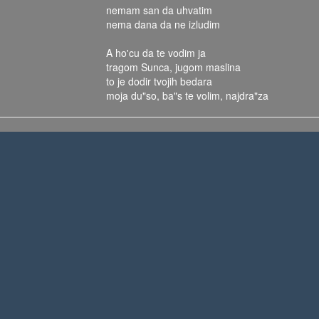
nemam san da uhvatim
nema dana da ne izludim
A ho'cu da te vodim ja
tragom Sunca, jugom maslina
to je dodir tvojih bedara
moja du"so, ba"s te volim, najdra"za