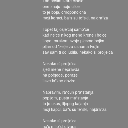
Tad nosim stare cipele
one znaju moje ulice
to je boja, crnopono'cna
moji koraci, ba"s su te"ski, najdra"za
I opet taj osje'caj samo'ce
kad ne'ce nikog mene krene i ho'ce
i opet mrakom svoje pjesme bojim
pijan od "zelje za usnama tvojim
sav sam ti od ludila, nekako s' prolje'ca
Nekako s' prolje'ca
sjeti mene nepravda
na pobjede, poraze
i sve la"zne obzire
Napravim, ra"cun pra"stanja
popijem, pusta ma"stanja
to je ukus, lijepog kajanja
moji kapci, ba"s su te"ski, najdra"za
Nekako s' prolje'ca
no'c mi o"ci otvara