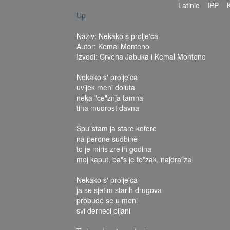
Latinic
IPP
Up
Naziv: Nekako s prolje'ca
Autor: Kemal Monteno
Izvodi: Crvena Jabuka i Kemal Monteno
Nekako s' prolje'ca
uvijek meni doluta
neka "ce"znja tamna
tiha mudrost davna
Spu"stam ja stare kofere
na perone sudbine
to je miris zrelih godina
moj kaput, ba"s je te"zak, najdra"za
Nekako s' prolje'ca
ja se sjetim starih drugova
probude se u meni
svi derneci pijani