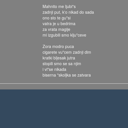
Mahnito me ljubi"s
zadnji put, k'o nikad do sada
ono sto te gu"si
vatra je u bedrima
za vrata magije
mi izgubili smo klju"ceve
Zora modro puca
cigarete vu"cem zadnji dim
kratki bljesak jutra
stopili smo se sa njim
i vi"se nikada
biserna "skoljka se zatvara