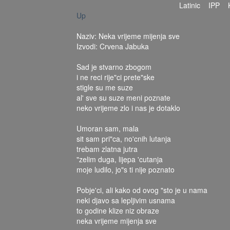
Latinic
IPP
Up
Naziv: Neka vrijeme mijenja sve
Izvodi: Crvena Jabuka
Sad je stvarno zbogom
i ne reci rije"ci prete"ske
stigle su me suze
al' sve su suze meni poznate
neko vrijeme zlo i nas je dotaklo
Umoran sam, mala
sit sam pri"ca, no'cnih lutanja
trebam zlatna jutra
"zelim duga, lijepa 'cutanja
moje ludilo, jo"s ti nije poznato
Pobje'ci, ali kako od ovog "sto je u nama
neki djavo sa lepljivim usnama
to godine klize niz obraze
neka vrijeme mijenja sve