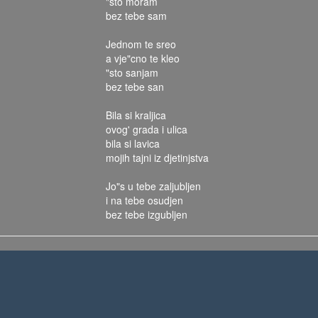
"sto moram
bez tebe sam
Jednom te sreo
a vje"cno te kleo
"sto sanjam
bez tebe san
Bila si kraljica
ovog' grada i ulica
bila si lavica
mojih tajni iz djetinjstva
Jo"s u tebe zaljubljen
i na tebe osudjen
bez tebe izgubljen