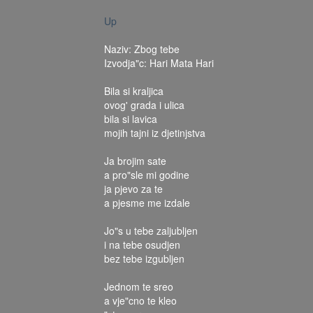
Up
Naziv: Zbog tebe
Izvodja"c: Hari Mata Hari
Bila si kraljica
ovog' grada i ulica
bila si lavica
mojih tajni iz djetinjstva
Ja brojim sate
a pro"sle mi godine
ja pjevo za te
a pjesme me izdale
Jo"s u tebe zaljubljen
i na tebe osudjen
bez tebe izgubljen
Jednom te sreo
a vje"cno te kleo