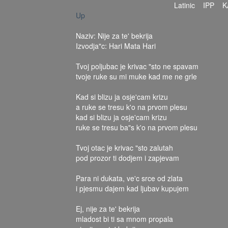
Latinic
IPP
K
Up
Naziv: Nije za te' bekrija
Izvodja"c: Hari Mata Hari
Tvoj poljubac je krivac "sto ne spavam
tvoje ruke su mi muke kad me ne grle
Kad si blizu ja osje'cam krizu
a ruke se tresu k'o na prvom plesu
kad si blizu ja osje'cam krizu
ruke se tresu ba"s k'o na prvom plesu
Tvoj otac je krivac "sto zalutah
pod prozor ti dodjem i zapjevam
Para ni dukata, ve'c srce od zlata
i pjesmu dajem kad ljubav kupujem
Ej, nije za te' bekrija
mladost bi ti sa mnom propala