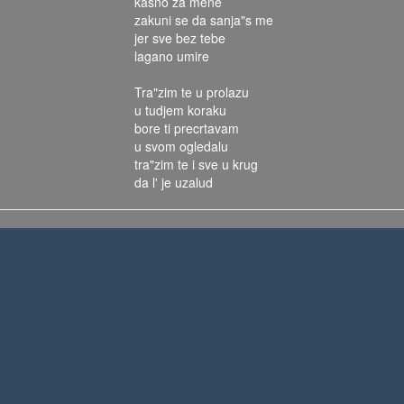
kasno za mene
zakuni se da sanja"s me
jer sve bez tebe
lagano umire
Tra"zim te u prolazu
u tudjem koraku
bore ti precrtavam
u svom ogledalu
tra"zim te i sve u krug
da l' je uzalud