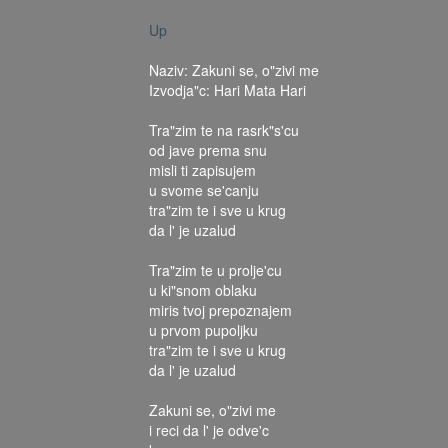
Up
Naziv: Zakuni se, o"zivi me
Izvodja"c: Hari Mata Hari
Tra"zim te na rasrk"s'cu
od jave prema snu
misli ti zapisujem
u svome se'canju
tra"zim te i sve u krug
da l' je uzalud
Tra"zim te u prolje'cu
u ki"snom oblaku
miris tvoj prepoznajem
u prvom pupoljku
tra"zim te i sve u krug
da l' je uzalud
Zakuni se, o"zivi me
i reci da l' je odve'c