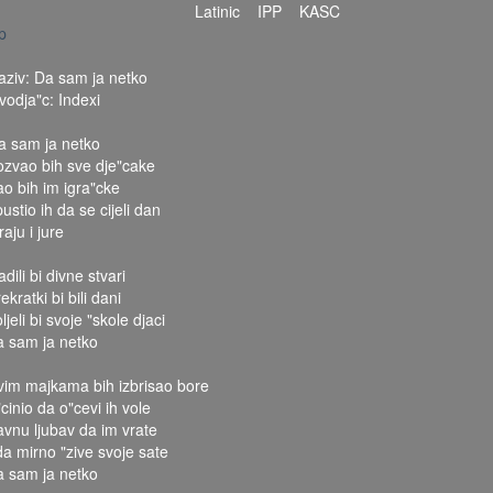
Latinic
IPP
KASC
p
aziv: Da sam ja netko
zvodja"c: Indexi
a sam ja netko
ozvao bih sve dje"cake
ao bih im igra"cke
pustio ih da se cijeli dan
raju i jure
dili bi divne stvari
ekratki bi bili dani
ljeli bi svoje "skole djaci
a sam ja netko
vim majkama bih izbrisao bore
cinio da o"cevi ih vole
avnu ljubav da im vrate
 da mirno "zive svoje sate
a sam ja netko