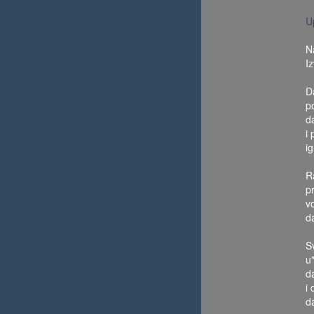
U
N
I
D
p
d
i 
ig
Ra
pr
vo
d
S
u"
d
i
d