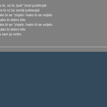
 bi, ne bi, ljudi "zivot proklinjali
e bi ru"ze zemlji poklanjali
ko bi se "zivjelo i kako bi se voljelo
kako bi dobro bilo
ko bi se "zivjelo i kako bi se voljelo
kako bi dobro bilo
a sam ja netko