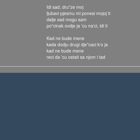
Idi sad, dru"ze moj
ljubavi pjesmu mi ponesi mojoj ti
dalje sad mogu sam
po"cinak ovdje ja 'cu na'ci, idi ti
Kad ne bude mene
kada dodju drugi dje"caci k'o ja
kad ne bude mene
reci da 'cu ostati sa njom i tad