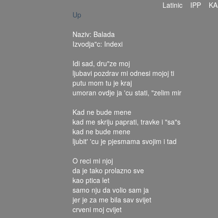
Latinic
IPP
KA
Up
Naziv: Balada
Izvodja"c: Indexi
Idi sad, dru"ze moj
ljubavi pozdrav mi odnesi mojoj ti
putu mom tu je kraj
umoran ovdje ja 'cu stati, "zelim mir
Kad ne bude mene
kad me skriju paprati, travke i "sa"s
kad ne bude mene
ljubit' 'cu je pjesmama svojim i tad
O reci mi njoj
da je tako prolazno sve
kao ptica let
samo nju da volio sam ja
jer je za me bila sav svijet
crveni moj cvijet