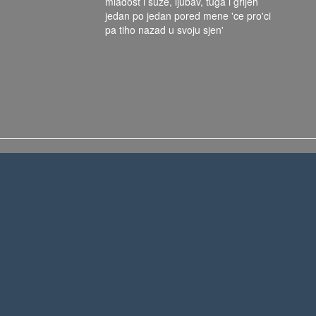
mladost i suze, ljubav, tuga i grijeh
jedan po jedan pored mene 'ce pro'ci
pa tiho nazad u svoju sjen'