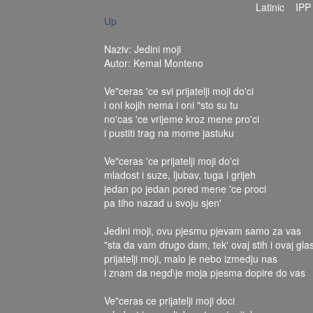
Latinic
IPP
Up
Naziv: Jedini moji
Autor: Kemal Monteno
Ve"ceras 'ce svi prijatelji moji do'ci
i oni kojih nema i oni "sto su tu
no'cas 'ce vrijeme kroz mene pro'ci
i pustiti trag na mome jastuku
Ve"ceras 'ce prijatelji moji do'ci
mladost i suze, ljubav, tuga i grijeh
jedan po jedan pored mene 'ce proci
pa tiho nazad u svoju sjen'
Jedini moji, ovu pjesmu pjevam samo za vas
"sta da vam drugo dam, tek' ovaj stih i ovaj gla
prijatelji moji, malo je nebo izmedju nas
i znam da negd\je moja pjesma dopire do vas
Ve"ceras ce prijatelji moji doci