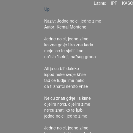
Latinic
IPP
KASC
Up
Naziv: Jedne no'ci, jedne zime
Autor: Kemal Monteno
Jedne no'ci, jedne zime
ko zna gd\je i ko zna kada
moje 'ce te sjetit' ime
na"sih "setnji, na"seg grada
Ali ja cu bit' daleko
ispod neke svoje ki"se
tad ce tudje ime neko
da ti zna"ci ne"sto vi"se
Ne'cu znati gd\je i s kime
dijeli"s no'ci, dijeli"s zime
ne'cu znati ko te ljubi
jedne no'ci, jedne zime
Jedne no'ci, jedne zime