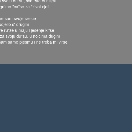
 svoju du"su, sve "sto bi htijeli
gnimo "ca"se za "zivot cjeli
ve sam svoje sre'ce
odjelio s' drugim
ve ru"ze u maju i jesenje ki"se
 za svoju du"su, u no'cima dugim
mam samo pjesmu i ne treba mi vi"se