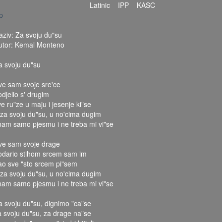
Latinic
IPP
KASC
p
aziv: Za svoju du"su
utor: Kemal Monteno
a svoju du"su
ve sam svoje sre'ce
odjelio s' drugim
ve ru"ze u maju i jesenje ki"se
 za svoju du"su, u no'cima dugim
mam samo pjesmu i ne treba mi vi"se
ve sam svoje drage
odario stihom srcem sam im
ao sve "sto srcem pi"sem
 za svoju du"su, u no'cima dugim
mam samo pjesmu i ne treba mi vi"se
a svoju du"su, dignimo "ca"se
a svoju du"su, za drage na"se