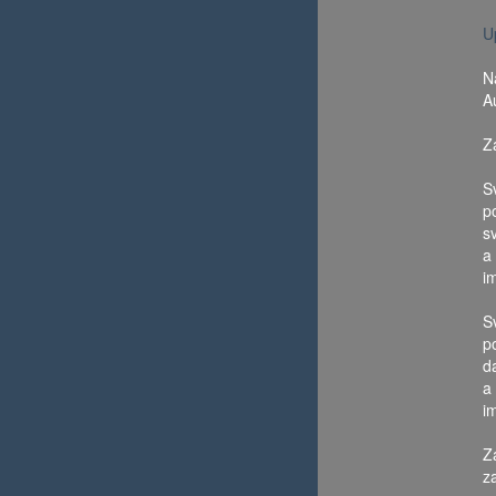
U
N
A
Z
S
p
s
a
i
S
p
d
a
i
Z
z