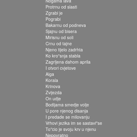
Nogama lava
Protrnu od slasti
Zgrabi je
Pograbi
Bakarnu od podneva
Sjajnu od bisera
Mirisnu od soli
Crnu od tajne
Njeno tijelo zadrhta
Ko kro"snja stabla
Zagrljena dahom aprila
I otvori cvjetove
Alga
Korala
Krinova
Zvijezda
On udje
Bodljama smedje volje
U pore njenog disanja
I predade se milovanju
Vrhovi jezika im se sastavi"se
To"cio je svoju krv u njenu
Nepovratno