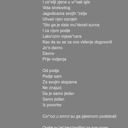
I za"silji zjene u vr"sak igle
Vida strelovitog
Jagodicama svojih "zelja
Uhvati njen osmjeh
"Sto ga je dala mu"skosti sunca
I za njom podje
Lako'com mjese"cara
Kao da su se za ovo videnje dogovorili
Jo"s davno
Davno
Prije rodjenja
Od podje
Podje sam
Za svojim stopama
Ne znajuci
Da je samo jedan
Samo jedan
Iz povorke
Cvr"cci u smrci su ga pjesmom podsticali
Ovdje su je"zevi bodljivi za sve noge