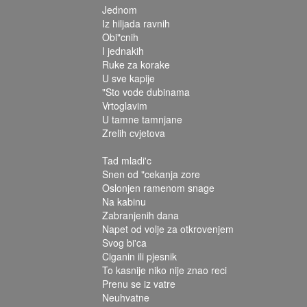
Jednom
Iz hiljada ravnih
Obi"cnih
I jednakih
Ruke za korake
U sve kapije
"Sto vode dubinama
Vrtoglavim
U tamne tamnjane
Zrelih cvjetova
Tad mladi'c
Snen od "cekanja zore
Oslonjen ramenom snage
Na kabinu
Zabranjenih dana
Napet od volje za otkrovenjem
Svog bi'ca
Ciganin ili pjesnik
To kasnije niko nije znao reci
Prenu se iz vatre
Neuhvatne