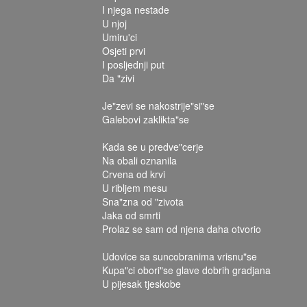
I njega nestade
U njoj
Umiru'ci
Osjeti prvi
I posljednji put
Da "zivi
Je"zevi se nakostrije"si"se
Galebovi zaklikta"se
Kada se u predve"cerje
Na obali oznanila
Crvena od krvi
U ribljem mesu
Sna"zna od "zivota
Jaka od smrti
Prolaz se sam od njena daha otvorio
Udovice sa suncobranima vrisnu"se
Kupa"ci obori"se glave dobrih gradjana
U pijesak tjeskobe