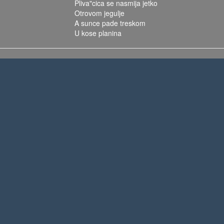
Pliva"cica se nasmija jetko
Otrovom jegulje
A sunce pade treskom
U kose planina