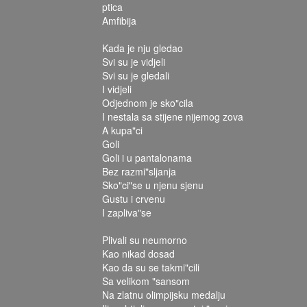
ptica
Amfibija
Kada je nju gledao
Svi su je vidjeli
Svi su je gledali
I vidjeli
Odjednom je sko"cila
I nestala sa stijene nijemog zova
A kupa"ci
Goli
Goli i u pantalonama
Bez razmi"sljanja
Sko"ci"se u njenu sjenu
Gustu i crvenu
I zapliva"se
Plivali su neumorno
Kao nikad dosad
Kao da su se takmi"cili
Sa velikom "sansom
Na zlatnu olimpijsku medalju