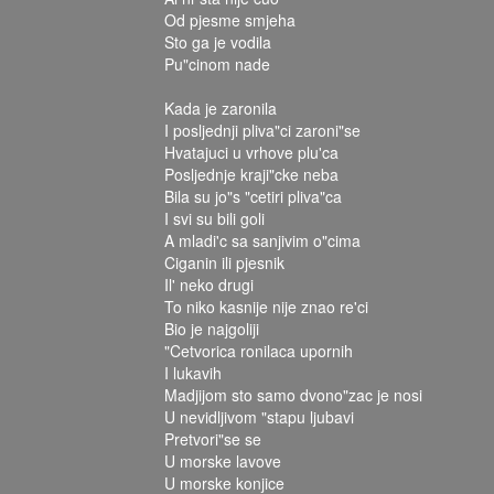
Od pjesme smjeha
Sto ga je vodila
Pu"cinom nade
Kada je zaronila
I posljednji pliva"ci zaroni"se
Hvatajuci u vrhove plu'ca
Posljednje kraji"cke neba
Bila su jo"s "cetiri pliva"ca
I svi su bili goli
A mladi'c sa sanjivim o"cima
Ciganin ili pjesnik
Il' neko drugi
To niko kasnije nije znao re'ci
Bio je najgoliji
"Cetvorica ronilaca upornih
I lukavih
Madjijom sto samo dvono"zac je nosi
U nevidljivom "stapu ljubavi
Pretvori"se se
U morske lavove
U morske konjice