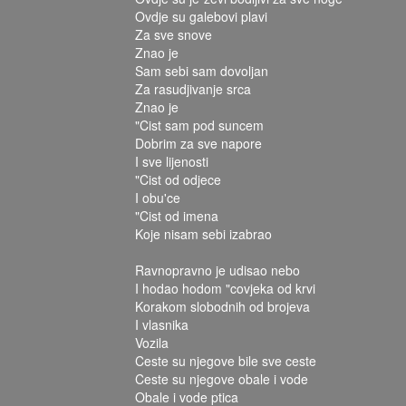
Ovdje su galebovi plavi
Za sve snove
Znao je
Sam sebi sam dovoljan
Za rasudjivanje srca
Znao je
"Cist sam pod suncem
Dobrim za sve napore
I sve lijenosti
"Cist od odjece
I obu'ce
"Cist od imena
Koje nisam sebi izabrao
Ravnopravno je udisao nebo
I hodao hodom "covjeka od krvi
Korakom slobodnih od brojeva
I vlasnika
Vozila
Ceste su njegove bile sve ceste
Ceste su njegove obale i vode
Obale i vode ptica