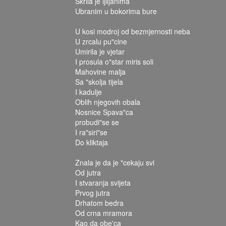
Skrila je ljiljanima
Ubranim u bokorima bure
U kosi modroj od bezmjernosti neba
U zrcalu pu"cine
Umirila je vjetar
I prosula o"star miris soli
Mahovine malja
Sa "skolja tijela
I kadulje
Oblih njegovih obala
Nosnice Spava"ca
probudi"se se
I ra"siri"se
Do kliktaja
Znala je da je "cekaju svi
Od jutra
I stvaranja svijeta
Prvog jutra
Drhatom bedra
Od crna mramora
Kao da obe'ca