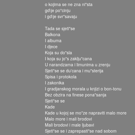
o kojima se ne zna ni"sta
gd\je po"cinju
i gd\je svr"savaju
Tada se sjeti"se
Balkona
I albuma
I djece
Koja su do"sla
I koja su jo"s zaklju"cana
U narandzama i limunima u zrenju
Sjeti"se se du'cana i mu"sterija
Spisa i protokola
I zakonika
I gradjanskog morala u knjizi o bon-tonu
Bez obzira na finese pona"sanja
Sjeti"se se
Kade
Kade u kojoj se mo"ze napraviti malo more
Malo more i mali brodovi
Mali brodovi i male ljubavi
Sjeti"se se i zaprepasti"se nad sobom