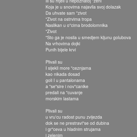
Ili su htjeli u nepoznatoj "zeni
Koja je u snovima najavila svoj dolazak
Da uhvate sam "zivot
"Zivot na ostrvima tropa
Naslikan u o"cima brodolomnika
"Zivot
"Sto ga je nosila u smedjem kljunu golubova
Na vrhovima dojki
Punih bijele krvi
Plivali su
I sijekli more "ceznjama
kao nikada dosad
goli I u pantalonama
a "se"sire i nov"canike
predali na "cuvanje
morskim lastama
Plivali su
u vru'cu radost punu zvijezda
dok se ne prestravi"se od dubina
i gr"ceva u hladnim strujama
i zelenim