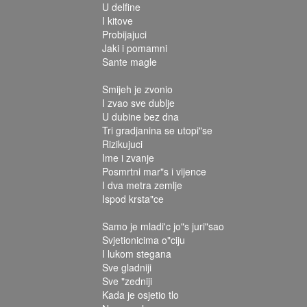
U delfine
I kitove
Probijajuci
Jaki i pomamni
Sante magle
Smijeh je zvonio
I zvao sve dublje
U dubine bez dna
Tri gradjanina se utopi"se
Rizikujuci
Ime i zvanje
Posmrtni mar"s i vijence
I dva metra zemlje
Ispod krsta"ce
Samo je mladi'c jo"s juri"sao
Svjetionicima o"ciju
I lukom stegana
Sve gladniji
Sve "zedniji
Kada je osjetio tlo