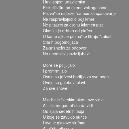
I krkljanjem udavljenika
Piskutljivijim od sirene vatrogasaca
Pozva"se najbrze "camce za spasavanje
Ne raspravljajuci o boji krme
Ne pitaju'ci za cijenu kilometra"ze
Glas im je drhtao od pla"ca
U kome ajkule pozna"se titraje "zalosti
Starih bogomoljaca
Zaka"snjelih za odgovor
Na neodoljivi poziv ljubavi
More se poljuljalo
I promrmljalo
Ovdje su je"zevi bodljivi za sve noge
Ovdje su galebovi plavi
Za sve snove
Mladi'c je "sirokim okom sve vidio
Ali nije mogao ni"sta da vidi
Od sjaja sedefnih ladja
U koje se zavuklo sunce
I sve je glasove slu"sao
Al ni"sta nije cuo