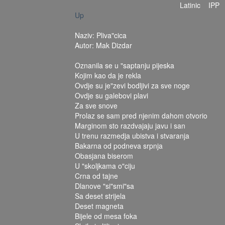
Latinic
IPP
Up
Naziv: Pliva"cica
Autor: Mak Dizdar
Oznanila se u "saptanju pijeska
Kojim kao da je rekla
Ovdje su je"zevi bodljivi za sve noge
Ovdje su galebovi plavi
Za sve snove
Prolaz se sam pred njenim dahom otvorio
Marginom sto razdvajaju javu i san
U trenu razmedja ubistva i stvaranja
Bakarna od podneva srpnja
Obasjana biserom
U "skoljkama o"ciju
Crna od tajne
Dlanove "si"smi"sa
Sa deset strijela
Deset magneta
Bijele od mesa foka