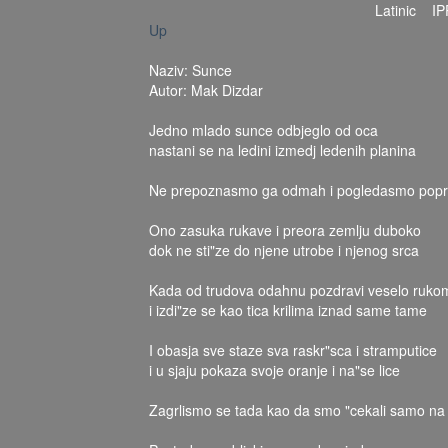
Latinic
IP
Up
Naziv: Sunce
Autor: Mak Dizdar
Jedno mlado sunce odbjeglo od oca
nastani se na ledini izmedj ledenih planina
Ne prepoznasmo ga odmah i pogledasmo popr
Ono zasuka rukave i preora zemlju duboko
dok ne sti"ze do njene utrobe i njenog srca
Kada od trudova odahnu pozdravi veselo ruko
i izdi"ze se kao tica krilima iznad same tame
I obasja sve staze sva raskr"sca i stramputice
i u sjaju pokaza svoje oranje i na"se lice
Zagrlismo se tada kao da smo "cekali samo na 