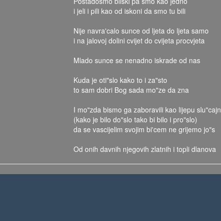
Postadosmo bliski pa smo kao jedno
i jeli i pili kao od iskoni da smo tu bili
Nije navra'calo sunce od ljeta do ljeta samo
i na jalovoj dolini cvijet do cvijeta procvjeta
Mlado sunce se nenadno iskrade od nas
Kuda je oti"slo kako to i za"sto
to sam dobri Bog sada mo"ze da zna
I mo"zda bismo ga zaboravili kao lijepu slu"caj
(kako je bilo do"slo tako bi bilo i pro"slo)
da se vascijelim svojim bi'cem ne grijemo jo"s
Od onih davnih njegovih zlatnih i topli dlanova