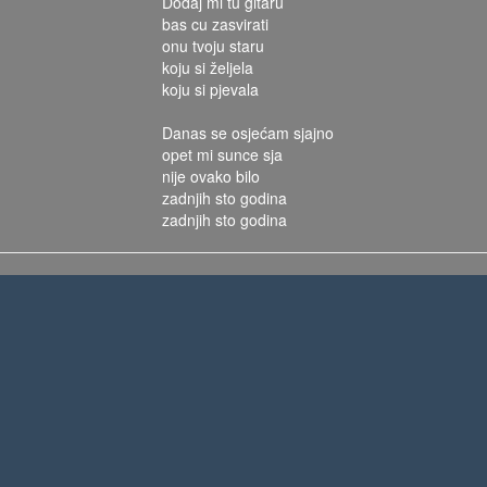
Dodaj mi tu gitaru
bas cu zasvirati
onu tvoju staru
koju si željela
koju si pjevala
Danas se osjećam sjajno
opet mi sunce sja
nije ovako bilo
zadnjih sto godina
zadnjih sto godina