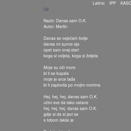
Latinic
IPP
KAS
Up
Naziv: Danas sam O.K.
Autor: Merlin
Danas se osjećam bolje
danas mi sunce sja
opet sam onaj stari
koga si voljela, koga si željela
Moje su oči more
bi li se kupala
moje je srce lađa
bi li zaplovila po mojim morima
Hej, hej, hej, danas sam O.K.
učini sve da tako ostane
hej, hej, hej, danas sam O.K.
gdje si da si javi se
s tobom lakše je