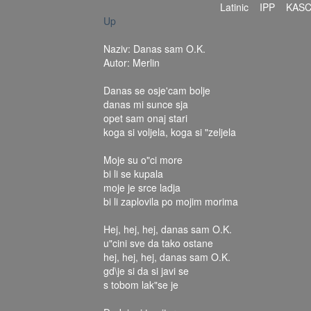
Latinic
IPP
KAS
Up
Naziv: Danas sam O.K.
Autor: Merlin
Danas se osje'cam bolje
danas mi sunce sja
opet sam onaj stari
koga si voljela, koga si "zeljela
Moje su o"ci more
bi li se kupala
moje je srce ladja
bi li zaplovila po mojim morima
Hej, hej, hej, danas sam O.K.
u"cini sve da tako ostane
hej, hej, hej, danas sam O.K.
gd\je si da si javi se
s tobom lak"se je