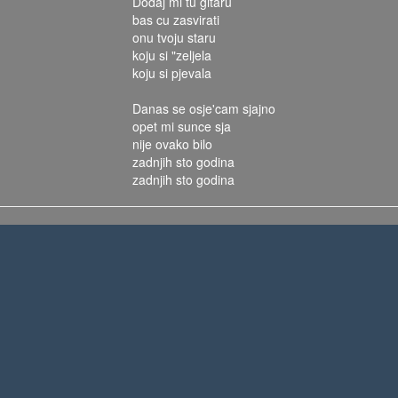
Dodaj mi tu gitaru
bas cu zasvirati
onu tvoju staru
koju si "zeljela
koju si pjevala
Danas se osje'cam sjajno
opet mi sunce sja
nije ovako bilo
zadnjih sto godina
zadnjih sto godina