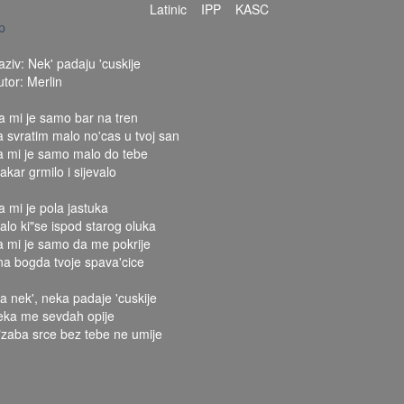
Latinic
IPP
KASC
p
aziv: Nek' padaju 'cuskije
utor: Merlin
a mi je samo bar na tren
a svratim malo no'cas u tvoj san
a mi je samo malo do tebe
akar grmilo i sijevalo
a mi je pola jastuka
alo ki"se ispod starog oluka
a mi je samo da me pokrije
na bogda tvoje spava'cice
a nek', neka padaje 'cuskije
eka me sevdah opije
"zaba srce bez tebe ne umije