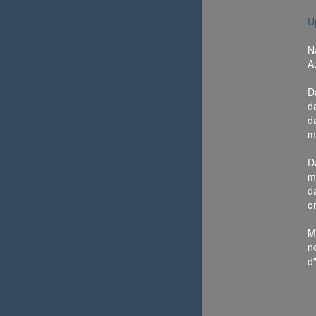
U
N
A
D
d
d
m
D
m
d
o
M
n
d