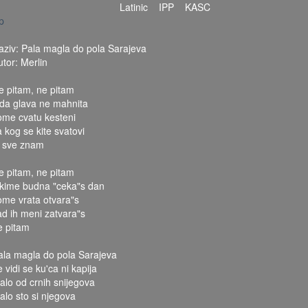
Latinic
IPP
KASC
p
aziv: Pala magla do pola Sarajeva
utor: Merlin
e pitam, ne pitam
uda glava ne mahnita
ome cvatu kesteni
a kog se kite svatovi
a sve znam
e pitam, ne pitam
 kime budna "ceka"s dan
ome vrata otvara"s
ad ih meni zatvara"s
e pitam
ala magla do pola Sarajeva
 vidi se ku'ca ni kapija
alo od crnih snijegova
alo sto si njegova