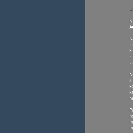
U
N
A
N
l
k
z
j
N
s
k
k
n
P
ne
m
m