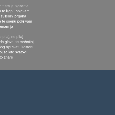
emam ja pjesama
a te lijepu opjevam
 svilenih jorgana
a te snenu pokrivam
emam ja
 pitaj, ne pitaj
uda glavo ne mahnitaj
bog nje cvatu kesteni
oj se kite svatovi
 to zna"s