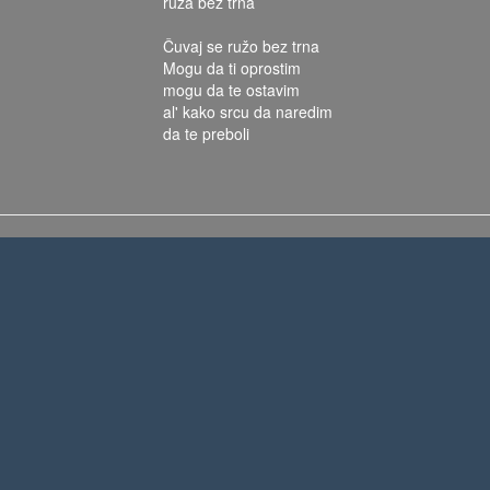
ruža bez trna
Čuvaj se ružo bez trna
Mogu da ti oprostim
mogu da te ostavim
al' kako srcu da naredim
da te preboli