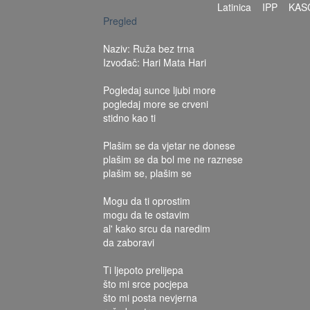
Latinica
IPP
KAS
Pregled
Naziv: Ruža bez trna
Izvođač: Hari Mata Hari
Pogledaj sunce ljubi more
pogledaj more se crveni
stidno kao ti
Plašim se da vjetar ne donese
plašim se da bol me ne raznese
plašim se, plašim se
Mogu da ti oprostim
mogu da te ostavim
al' kako srcu da naredim
da zaboravi
Ti ljepoto prelijepa
što mi srce pocjepa
što mi posta nevjerna