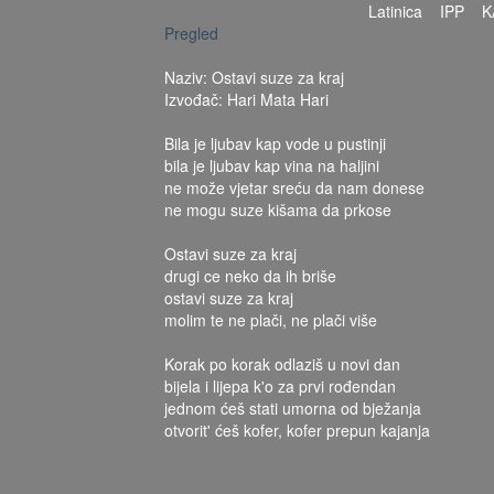
Latinica
IPP
K
Pregled
Naziv: Ostavi suze za kraj
Izvođač: Hari Mata Hari
Bila je ljubav kap vode u pustinji
bila je ljubav kap vina na haljini
ne može vjetar sreću da nam donese
ne mogu suze kišama da prkose
Ostavi suze za kraj
drugi ce neko da ih briše
ostavi suze za kraj
molim te ne plači, ne plači više
Korak po korak odlaziš u novi dan
bijela i lijepa k'o za prvi rođendan
jednom ćeš stati umorna od bježanja
otvorit' ćeš kofer, kofer prepun kajanja